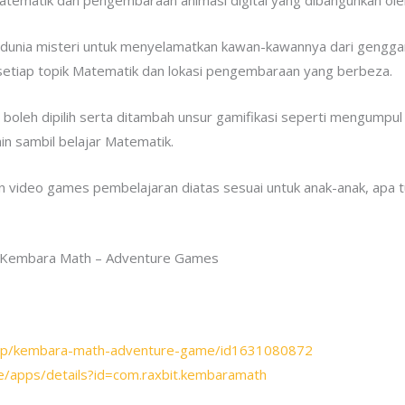
tematik dan pengembaraan animasi digital yang dibangunkan ol
 dunia misteri untuk menyelamatkan kawan-kawannya dari gengg
etiap topik Matematik dan lokasi pengembaraan yang berbeza.
leh dipilih serta ditambah unsur gamifikasi seperti mengumpul p
in sambil belajar Matematik.
lihan video games pembelajaran diatas sesuai untuk anak-anak, apa 
i, Kembara Math – Adventure Games
/app/kembara-math-adventure-game/id1631080872
re/apps/details?id=com.raxbit.kembaramath