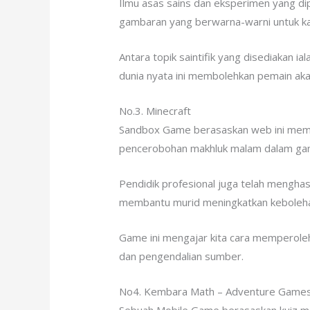
Ilmu asas sains dan eksperimen yang dipel
gambaran yang berwarna-warni untuk ka
Antara topik saintifik yang disediakan i
dunia nyata ini membolehkan pemain akan 
No.3. Minecraft
Sandbox Game berasaskan web ini membo
pencerobohan makhluk malam dalam gam
Pendidik profesional juga telah menghas
membantu murid meningkatkan kebolehan
Game ini mengajar kita cara memperole
dan pengendalian sumber.
No4. Kembara Math – Adventure Game