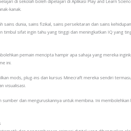
ajari di sekolah boleh dipelajari di Aplikasi Play and Learn Scien
nak-kanak.
alah sains dunia, sains fizikal, sains persekitaran dan sains kehid
timbul sifat ingin tahu yang tinggi dan meningkatkan IQ yang ting
lehkan pemain mencipta hampir apa sahaja yang mereka inginka
e ini.
ilkan mods, plug-ins dan kursus Minecraft mereka sendiri termas
 visualisasi.
h sumber dan menguruskannya untuk membina. Ini membolehkan k
s