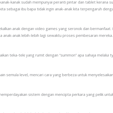
kanak-kanak sudah mempunyai peranti pintar dan tablet kerana 
ita sebagai ibu bapa tidak ingin anak-anak kita terpengaruh deng
embekalkan anak dengan video games yang seronok dan bermanfaat. 
ada anak-anak lebih-lebih lagi sewaktu proses pembesaran mereka.
saikan teka-teki yang rumit dengan “summon” apa sahaja melalui 
ain semula level, mencari cara yang berbeza untuk menyelesaika
 memperdayakan sistem dengan mencipta perkara yang pelik untuk