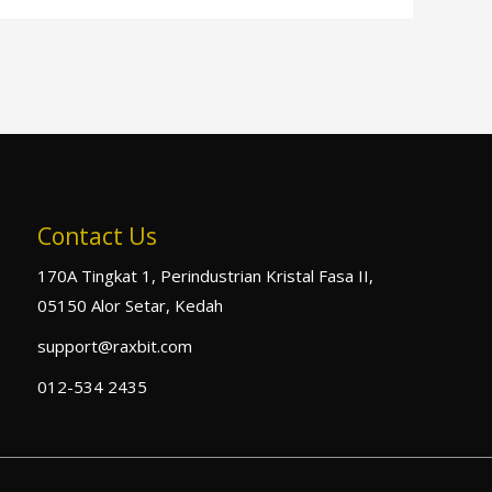
Contact Us
170A Tingkat 1, Perindustrian Kristal Fasa II,
05150 Alor Setar, Kedah
support@raxbit.com
012-534 2435
F
I
T
Y