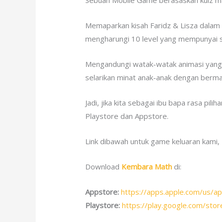
Sebuah Mobile Game berasaskan kuiz ma
Memaparkan kisah Faridz & Lisza dalam
mengharungi 10 level yang mempunyai s
Mengandungi watak-watak animasi yang bo
selarikan minat anak-anak dengan berma
Jadi, jika kita sebagai ibu bapa rasa pi
Playstore dan Appstore.
Link dibawah untuk game keluaran kam
Download
Kembara Math
di:
Appstore:
https://apps.apple.com/us
Playstore:
https://play.google.com/sto