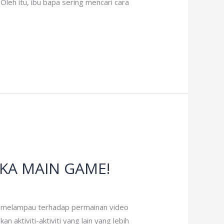
leh itu, ibu bapa sering mencari cara
KA MAIN GAME!
ng melampau terhadap permainan video
ktiviti-aktiviti yang lain yang lebih