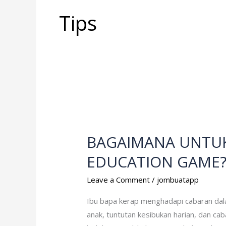
Tips
BAGAIMANA
UNTUK
BAGAIMANA UNTUK
TINGKATKAN
PEMBELAJARAN
EDUCATION GAME
ANAK
Leave a Comment
/
jombuatapp
DENGAN
EDUCATION
Ibu bapa kerap menghadapi cabaran dal
GAME?
anak, tuntutan kesibukan harian, dan ca