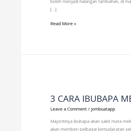
boleh menjadi halangan tambahan, di man
[…]
Read More »
3
CARA
3 CARA IBUBAPA 
IBUBAPA
MENGAWAL
Leave a Comment
/
jombuatapp
ANAK-
Majoritinya ibubapa akan sakit mata m
ANAK
akan memberi pelbagai kemudaratan sehin
YANG